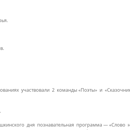
ья.
в.
.
нованиях участвовали 2 команды «Поэты» и «Сказочни
.
кинского дня познавательная программа — «Слово не