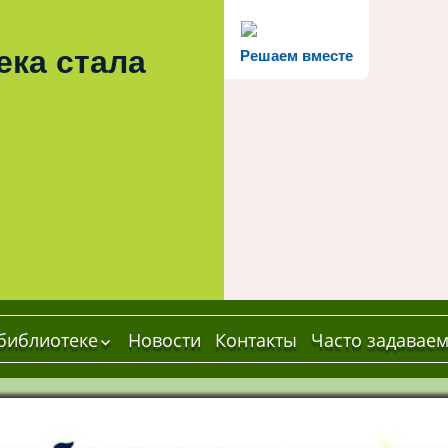
ека стала
Решаем вместе
библиотеке
Новости
Контакты
Часто задавае
сновные
ведения
труктура и
рганы