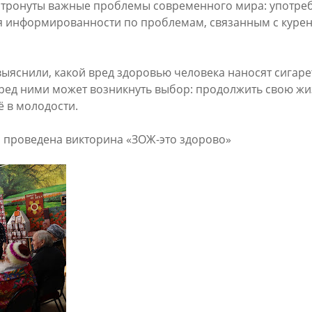
атронуты важные проблемы современного мира: употре
информированности по проблемам, связанным с курен
выяснили, какой вред здоровью человека наносят сигар
перед ними может возникнуть выбор: продолжить свою ж
ё в молодости.
проведена викторина «ЗОЖ-это здорово»