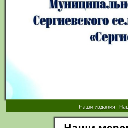
у
Д
М
т
о
П
о
у
Наши издания
Наш
Наши меро