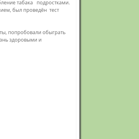
бление табака подростками.
ием, был проведён тест
еты, попробовали обыграть
изнь здоровыми и